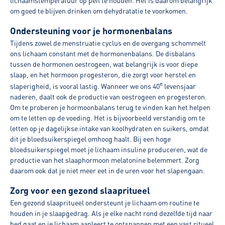
lichaamstemperatuur op peil te houden. Het is daarom belangrijk
om goed te blijven drinken om dehydratatie te voorkomen.
Ondersteuning voor je hormonenbalans
Tijdens zowel de menstruatie cyclus en de overgang schommelt
ons lichaam constant met de hormonenbalans. De disbalans
tussen de hormonen oestrogeen, wat belangrijk is voor diepe
slaap, en het hormoon progesteron, die zorgt voor herstel en
e
slaperigheid, is vooral lastig. Wanneer we ons 40
levensjaar
naderen, daalt ook de productie van oestrogeen en progesteron.
Om te proberen je hormoonbalans terug te vinden kan het helpen
om te letten op de voeding. Het is bijvoorbeeld verstandig om te
letten op je dagelijkse intake van koolhydraten en suikers, omdat
dit je bloedsuikerspiegel omhoog haalt. Bij een hoge
bloedsuikerspiegel moet je lichaam insuline produceren, wat de
productie van het slaaphormoon melatonine belemmert. Zorg
daarom ook dat je niet meer eet in de uren voor het slapengaan.
Zorg voor een gezond slaapritueel
Een gezond slaapritueel ondersteunt je lichaam om routine te
houden in je slaapgedrag. Als je elke nacht rond dezelfde tijd naar
bed gaat en je lichaam aanleert te ontspannen met een vast ritueel