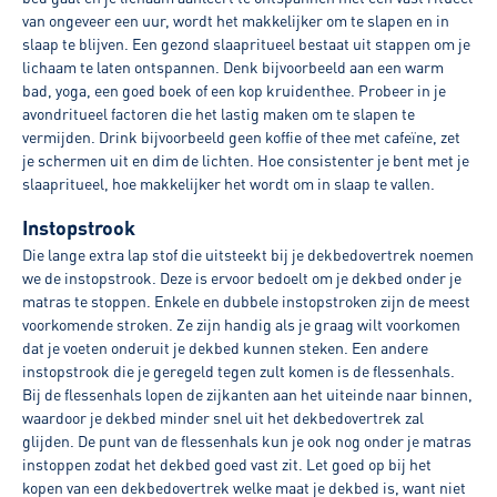
van ongeveer een uur, wordt het makkelijker om te slapen en in
slaap te blijven. Een gezond slaapritueel bestaat uit stappen om je
lichaam te laten ontspannen. Denk bijvoorbeeld aan een warm
bad, yoga, een goed boek of een kop kruidenthee. Probeer in je
avondritueel factoren die het lastig maken om te slapen te
vermijden. Drink bijvoorbeeld geen koffie of thee met cafeïne, zet
je schermen uit en dim de lichten. Hoe consistenter je bent met je
slaapritueel, hoe makkelijker het wordt om in slaap te vallen.
Instopstrook
Die lange extra lap stof die uitsteekt bij je dekbedovertrek noemen
we de instopstrook. Deze is ervoor bedoelt om je dekbed onder je
matras te stoppen. Enkele en dubbele instopstroken zijn de meest
voorkomende stroken. Ze zijn handig als je graag wilt voorkomen
dat je voeten onderuit je dekbed kunnen steken. Een andere
instopstrook die je geregeld tegen zult komen is de flessenhals.
Bij de flessenhals lopen de zijkanten aan het uiteinde naar binnen,
waardoor je dekbed minder snel uit het dekbedovertrek zal
glijden. De punt van de flessenhals kun je ook nog onder je matras
instoppen zodat het dekbed goed vast zit. Let goed op bij het
kopen van een dekbedovertrek welke maat je dekbed is, want niet