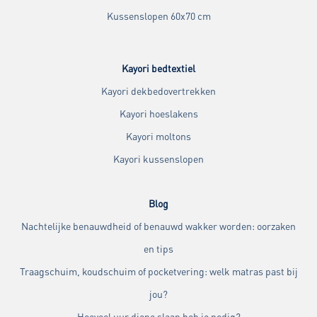
Kussenslopen 60x70 cm
Kayori bedtextiel
Kayori dekbedovertrekken
Kayori hoeslakens
Kayori moltons
Kayori kussenslopen
Blog
Nachtelijke benauwdheid of benauwd wakker worden: oorzaken
en tips
Traagschuim, koudschuim of pocketvering: welk matras past bij
jou?
Hoeveel uur diepe slaap heb je nodig?