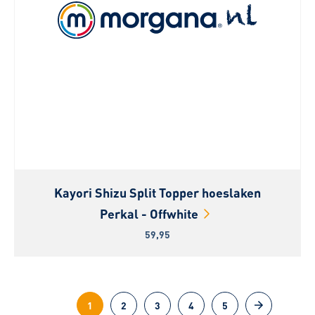
Kayori Shizu Split Topper hoeslaken
Perkal - Offwhite
59,95
1
2
3
4
5