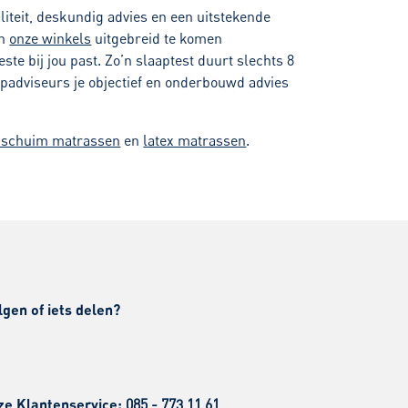
iteit, deskundig advies en een uitstekende
in
onze winkels
uitgebreid te komen
te bij jou past. Zo’n slaaptest duurt slechts 8
padviseurs je objectief en onderbouwd advies
dschuim matrassen
en
latex matrassen
.
lgen of iets delen?
ze Klantenservice:
085 - 773 11 61