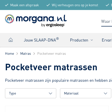
Maak een afspraak
Wij verheugen ons op je komst
®
Jouw SLAAP-DNA
Producten
Ervar
Home
Matras
Pocketveer matras
Pocketveer matrassen
Pocketveer matrassen zijn populaire matrassen en hebben zi
Type
Materiaal