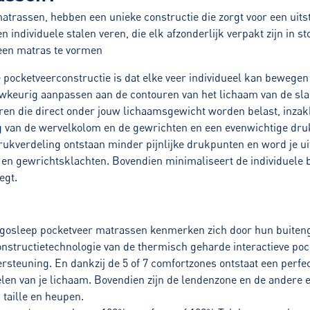
atrassen, hebben een unieke constructie die zorgt voor een ui
individuele stalen veren, die elk afzonderlijk verpakt zijn in 
een matras te vormen
 pocketveerconstructie is dat elke veer individueel kan bewege
uwkeurig aanpassen aan de contouren van het lichaam van de sl
eren die direct onder jouw lichaamsgewicht worden belast, inzak
ng van de wervelkolom en de gewrichten en een evenwichtige druk
rukverdeling ontstaan minder pijnlijke drukpunten en word je uit
en gewrichtsklachten. Bovendien minimaliseert de individuele 
egt.
rgosleep pocketveer matrassen kenmerken zich door hun buiteng
constructietechnologie van de thermisch geharde interactieve po
ersteuning. En dankzij de 5 of 7 comfortzones ontstaat een perf
elen van je lichaam. Bovendien zijn de lendenzone en de andere 
 taille en heupen.