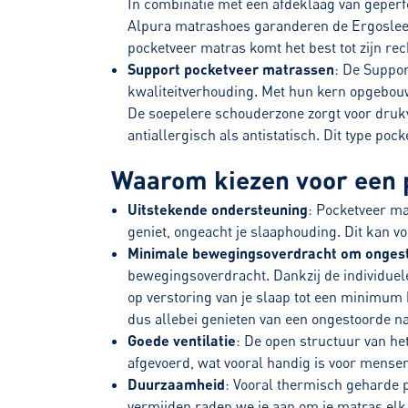
In combinatie met een afdeklaag van geperf
Alpura matrashoes garanderen de Ergoslee
pocketveer matras komt het best tot zijn r
Support pocketveer matrassen
: De Suppo
kwaliteitverhouding. Met hun kern opgebouw
De soepelere schouderzone zorgt voor drukve
antiallergisch als antistatisch. Dit type po
Waarom kiezen voor een 
Uitstekende ondersteuning
: Pocketveer m
geniet, ongeacht je slaaphouding. Dit kan 
Minimale bewegingsoverdracht om ongest
bewegingsoverdracht. Dankzij de individuel
op verstoring van je slaap tot een minimum 
dus allebei genieten van een ongestoorde na
Goede ventilatie
: De open structuur van he
afgevoerd, wat vooral handig is voor mensen
Duurzaamheid
: Vooral thermisch geharde
vermijden raden we je aan om je matras elk