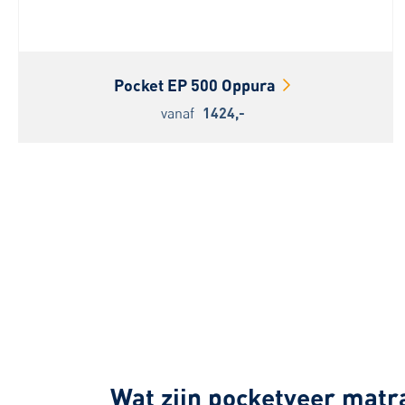
Pocket EP 500 Oppura
vanaf
1424,-
Wat zijn pocketveer mat