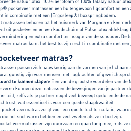
oreerde natuurlatex, 100% aerofoam of 100% Talalay natuurlatex
p® pocketveer matrassen een buitengewoon ligcomfort en een z
echt in combinatie met een (Ergosleep®) boxspringbodem.
rt matrassen behoren tot het huismerk van Morgana en kenmerke
d uit pocketveren en een koudschuim of Pulse latex afdeklaag 
rmindering en extra comfort ter hoogte van de schouder. De luxe
cketveer matras komt het best tot zijn recht in combinatie met een
pocketveer matras?
atrassen passen zich nauwkeurig aan de vormen van je lichaam 
vooral gunstig zijn voor mensen met rugklachten of gewrichtspr
oord te kunnen slapen
: Een van de grootste voordelen van de
e veren kunnen deze matrassen de bewegingen van je partner do
herleid, zelfs als je partner nogal veel beweegt gedurende de n
chtrust, wat essentieel is voor een goede slaapkwaliteit.
t pocket veermatras zorgt voor een goede luchtcirculatie, waard
 die het snel warm hebben en veel zweten als ze in bed zijn.
 pocket veermatrassen zijn duurzaam en gaan lang mee, mits ze
 seizoen (om de drie maanden) te keren zoals aangeduid op de zi