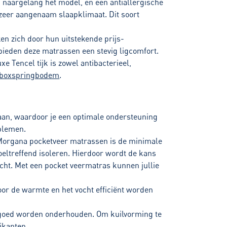
 naargelang het model, en een antiallergische
eer aangenaam slaapklimaat. Dit soort
n zich door hun uitstekende prijs-
bieden deze matrassen een stevig ligcomfort.
 Tencel tijk is zowel antibacterieel,
boxspringbodem
.
aan, waardoor je een optimale ondersteuning
oblemen.
 Morgana pocketveer matrassen is de minimale
eltreffend isoleren. Hierdoor wordt de kans
acht. Met een pocket veermatras kunnen jullie
oor de warmte en het vocht efficiënt worden
 goed worden onderhouden. Om kuilvorming te
jkanten.