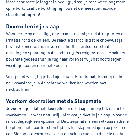
Maar naar mate je langer in bed ligt, draai je toch weer langzaam
op je buik. Laat de buikligging nou net de meest ongezonde
slaaphouding zijn!
Doorrollen in je slaap
Wanneer je op de zij ligt, ontstaan er na enige tijd drukpunten en
irritatie rond de knieën. De reactie daarop is dat je onbewust je
bovenste been wat naar voren schuift. Hierdoor ontstaat er
draaiing en spanning in de onderrug. Vervolgens draai je ook het
bovenste gedeelte van je rug naar voren terwijl het hoofd tegen
wordt gehouden door het kussen.
Voor je het weet, lig je half op je buik. Er ontstaat draaiing in de
nek waardoor je in de ochtend wakker kan worden met
nekklachten.
Voorkom doorrollen met de Sleepmate
Je zou zeggen dat het doorrollen in de slaap onmogelijk is om te
voorkomen. Je weet natuurlijk niet wat je doet in je slaap. Maar er
is wel degelijk een oplossing! De Sleepmate is een rolkussen die je
helpt om niet door te rollen tijdens het slapen. Slapen op je zij met
een Sleepmate zorgt ervoor dat de nek en rug zich de hele nacht