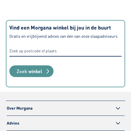
tevreden over alle aspecten, van
aanschaf tot levering maar ook de
geboden service nadien.
Vind een Morgana winkel bij jou in de buurt
Gratis en vrijblijvend advies van één van onze slaapadviseurs
Zoek
winkel
Over Morgana
Advies