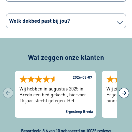
Welk dekbed past bij jou?
Wat zeggen onze klanten
2026-08-07
Wij hebben in augustus 2025 in
Wij zijn erg
Breda een bed gekocht, hiervoor
Ergosleep. 2
15 jaar slecht gelegen. Het
binnengestap
uitzoeken dmv de slaaptest geeft
manier geho
veel keuzemogelijkheden. Na een
Ergosleep Breda
bed. Na 2 ja
paar maanden hebben wij 1
nieuwe slaa
matrasomruiling gehad en nu zeer
hadden we e
tevreden. Na bijna 1 jaar doe ik nu
gekregen via
Beoordeeld 8.6 van 10 gebaseerd op
10035 reviews