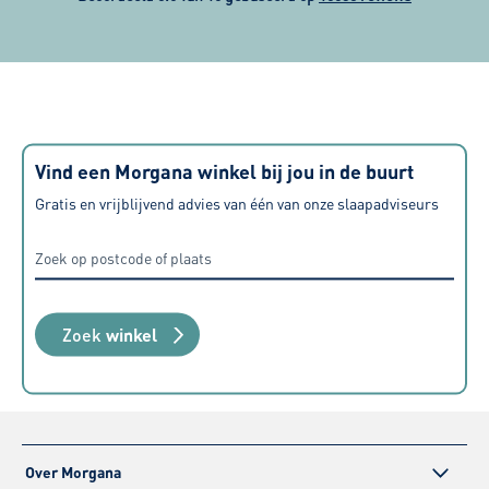
een nieuwe slaaptest en ga kijken
Kortom wij z
of ik hiermee net weer even de
raden deze z
finishing touch kan bereiken. Zeer
tevreden over alle aspecten, van
aanschaf tot levering maar ook de
geboden service nadien.
Vind een Morgana winkel bij jou in de buurt
Gratis en vrijblijvend advies van één van onze slaapadviseurs
Zoek
winkel
Over Morgana