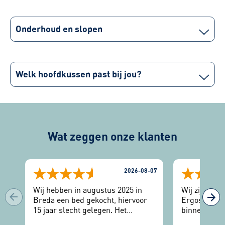
Onderhoud en slopen
Welk hoofdkussen past bij jou?
Wat zeggen onze klanten
2026-08-07
Wij hebben in augustus 2025 in
Wij zijn erg
Breda een bed gekocht, hiervoor
Ergosleep. 2
15 jaar slecht gelegen. Het
binnengestap
uitzoeken dmv de slaaptest geeft
manier geho