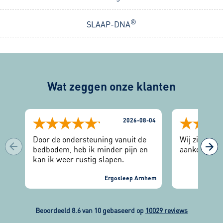
®
SLAAP-DNA
Wat zeggen onze klanten
2026-08-04
Door de ondersteuning vanuit de
Wij zijn zee
bedbodem, heb ik minder pijn en
aankoop.
kan ik weer rustig slapen.
Ergosleep Arnhem
Beoordeeld 8.6 van 10 gebaseerd op
10029 reviews