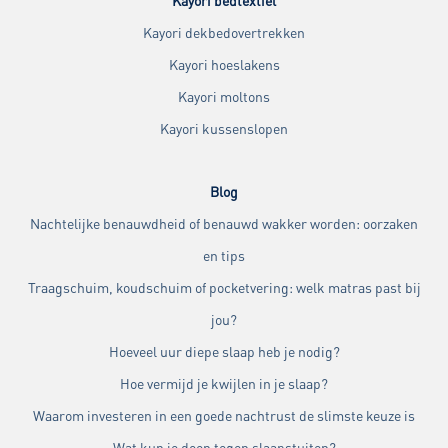
Kayori bedtextiel
Kayori dekbedovertrekken
Kayori hoeslakens
Kayori moltons
Kayori kussenslopen
Blog
Nachtelijke benauwdheid of benauwd wakker worden: oorzaken
en tips
Traagschuim, koudschuim of pocketvering: welk matras past bij
jou?
Hoeveel uur diepe slaap heb je nodig?
Hoe vermijd je kwijlen in je slaap?
Waarom investeren in een goede nachtrust de slimste keuze is
Wat kun je doen tegen slaapstuiten?