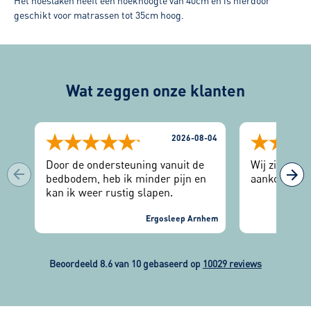
Het hoeslaken heeft een hoekhoogte van 40cm en is hierdoor
geschikt voor matrassen tot 35cm hoog.
Wat zeggen onze klanten
2026-08-04
Door de ondersteuning vanuit de
Wij zijn zee
bedbodem, heb ik minder pijn en
aankoop.
kan ik weer rustig slapen.
Ergosleep Arnhem
Beoordeeld 8.6 van 10 gebaseerd op
10029 reviews