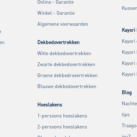
Online - Garantie
Kussen
Winkel - Garantie
Algemene voorwaarden
Kayori 
n
Kayori
en
Dekbedovertrekken
Kayori
Witte dekbedovertrekken
Kayori
Zwarte dekbedovertrekken
Kayori
Groene dekbedrovertrekken
Blauwe dekbedovertrekken
Blog
Nachte
Hoeslakens
tips
1-persoons hoeslakens
Traags
2-persoons hoeslakens
jou?