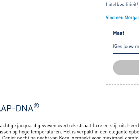
hotelkwalitieit!
Vind een Morgana
Maat
®
AAP-DNA
chtige jacquard geweven overtrek straalt luxe en stijl uit. Heerli
ssen op hoge temperaturen. Het is verpakt in een elegante opbe
. Geniet nacht na nacht van Kora, gemaakt voor maximaal comfort