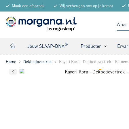
Maak een afspraak
Wij verheugen ons op je komst
®
Jouw SLAAP-DNA
Producten
Ervar
Home
Dekbedovertrek
Kayori Kora - Dekbedovertrek - Katoens