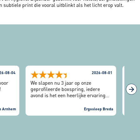
ubtiele print die vooral uitblinkt als het licht erop valt.
26-08-04
2026-08-01
 voor
We slapen nu 3 jaar op onze
Super
!
geprofileerde boxspring, iedere
avond is het een heerlijke ervaring
om mijn bed in te stappen, ik heb
het gevoel dat ik omarmd wordt en
p Arnhem
Ergosleep Breda
lig heel comfortabel