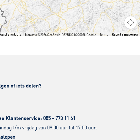
Terms
oard shortcuts
Map data ©2026 GeoBasis-DE/BKG (©2009), Google
Report a map error
lgen of iets delen?
ze Klantenservice:
085 - 773 11 61
dag t/m vrijdag van 09.00 uur tot 17.00 uur.
slopen