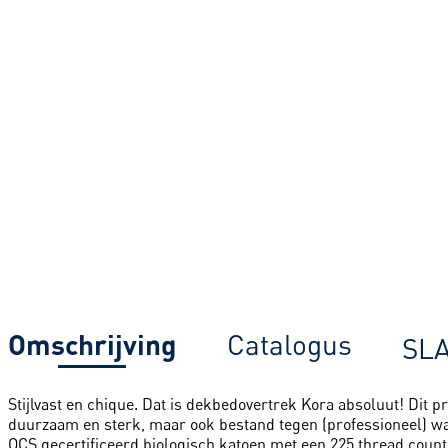
Omschrijving
Catalogus
SL
Stijlvast en chique. Dat is dekbedovertrek Kora absoluut! Dit pra
duurzaam en sterk, maar ook bestand tegen (professioneel) wa
OCS gecertificeerd biologisch katoen met een 225 thread count