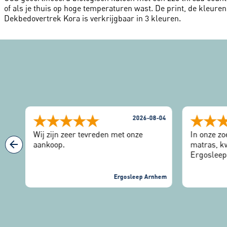
of als je thuis op hoge temperaturen wast. De print, de kleuren a
Dekbedovertrek Kora is verkrijgbaar in 3 kleuren.
-04
2026-08-04
Wij zijn zeer tevreden met onze
In onze zo
aankoop.
matras, kw
Ergosleep.
binnenkom
Eerst de s
nhem
Ergosleep Arnhem
verschille
werd goed
mee gedac
geleverd 
heerlijk s