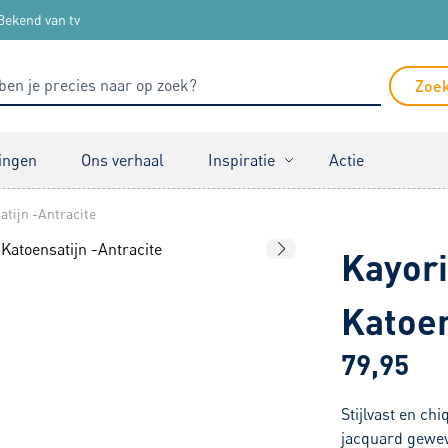
Bekend van tv
Zoe
ingen
Ons verhaal
Inspiratie
Actie
atijn -Antracite
Kayori
Katoen
79,95
Stijlvast en ch
jacquard geweve