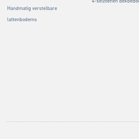
4-seizoenen dekbedd
Handmatig verstelbare
lattenbodems