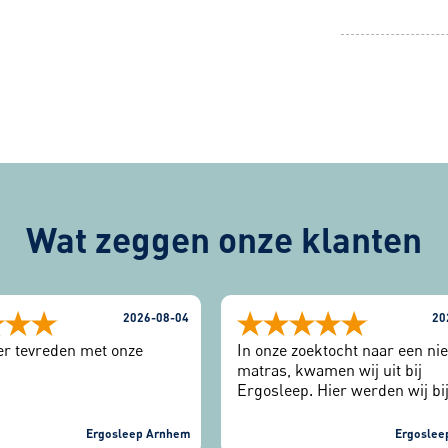
Wat zeggen onze klanten
2026-08-04
20
eer tevreden met onze
In onze zoektocht naar een ni
matras, kwamen wij uit bij
Ergosleep. Hier werden wij bi
binnenkomst vriendelijk ontv
Eerst de slaaptest gedaan en 
Ergosleep Arnhem
Ergoslee