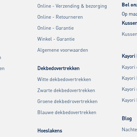
Bel on
Online - Verzending & bezorging
Op maan
Online - Retourneren
Kussen
Online - Garantie
Kussen
Winkel - Garantie
Algemene voorwaarden
Kayori 
n
Kayori
en
Dekbedovertrekken
Kayori
Witte dekbedovertrekken
Kayori
Zwarte dekbedovertrekken
Kayori
Groene dekbedrovertrekken
Blauwe dekbedovertrekken
Blog
Nachte
Hoeslakens