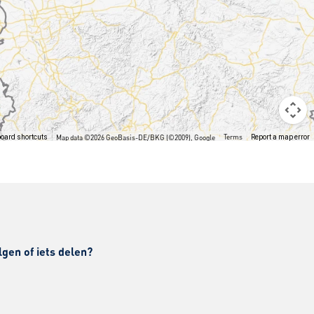
Terms
oard shortcuts
Map data ©2026 GeoBasis-DE/BKG (©2009), Google
Report a map error
lgen of iets delen?