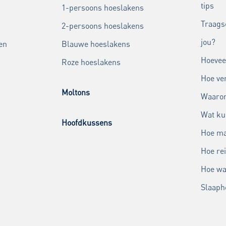
tips
1-persoons hoeslakens
Traags
2-persoons hoeslakens
jou?
en
Blauwe hoeslakens
Hoevee
Roze hoeslakens
Hoe ver
Moltons
Waarom
Wat ku
Hoofdkussens
Hoe ma
Hoe rei
Hoe wa
Slaaph