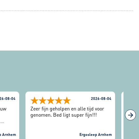
26-08-04
2026-08-04
euw
Zeer fijn geholpen en alle tijd voor
We sl
genomen. Bed ligt super fijn!!!
gepro
j
avond
angen.
om mi
de
het g
p Arnhem
Ergosleep Arnhem