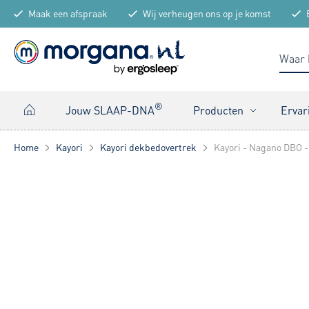
Maak een afspraak
Wij verheugen ons op je komst
®
Jouw SLAAP-DNA
Producten
Ervar
Home
Kayori
Kayori dekbedovertrek
Kayori - Nagano DBO - 