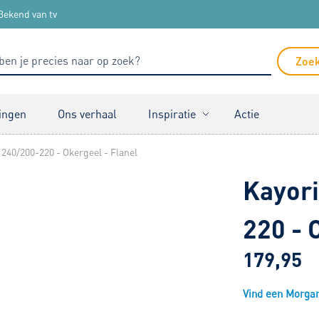
Bekend van tv
Zoe
ingen
Ons verhaal
Inspiratie
Actie
240/200-220 - Okergeel - Flanel
Kayori
220 - 
179,95
Vind een Morgana