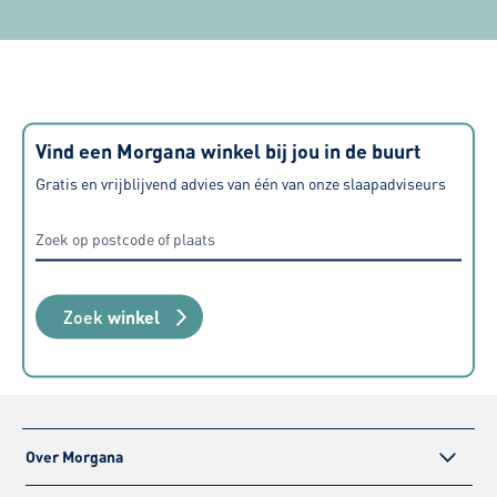
of ik hiermee net weer even de
raden deze z
finishing touch kan bereiken. Zeer
tevreden over alle aspecten, van
aanschaf tot levering maar ook de
geboden service nadien.
Vind een Morgana winkel bij jou in de buurt
Gratis en vrijblijvend advies van één van onze slaapadviseurs
Zoek
winkel
Over Morgana