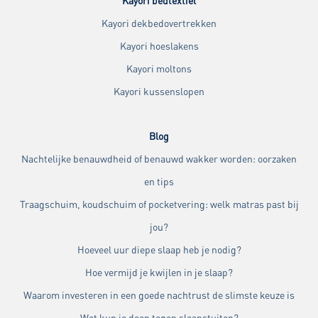
Kayori bedtextiel
Kayori dekbedovertrekken
Kayori hoeslakens
Kayori moltons
Kayori kussenslopen
Blog
Nachtelijke benauwdheid of benauwd wakker worden: oorzaken
en tips
Traagschuim, koudschuim of pocketvering: welk matras past bij
jou?
Hoeveel uur diepe slaap heb je nodig?
Hoe vermijd je kwijlen in je slaap?
Waarom investeren in een goede nachtrust de slimste keuze is
Wat kun je doen tegen slaapstuiten?