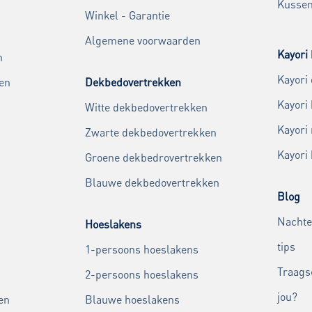
Kussen
Winkel - Garantie
Algemene voorwaarden
Kayori 
n
Kayori
en
Dekbedovertrekken
Kayori
Witte dekbedovertrekken
Kayori
Zwarte dekbedovertrekken
Kayori
Groene dekbedrovertrekken
Blauwe dekbedovertrekken
Blog
Nachte
Hoeslakens
tips
1-persoons hoeslakens
Traags
2-persoons hoeslakens
jou?
en
Blauwe hoeslakens