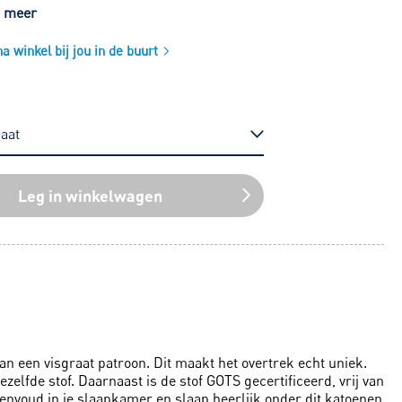
s meer
 winkel bij jou in de buurt
Leg in winkelwagen
n een visgraat patroon. Dit maakt het overtrek echt uniek.
elfde stof. Daarnaast is de stof GOTS gecertificeerd, vrij van
 eenvoud in je slaapkamer en slaap heerlijk onder dit katoenen