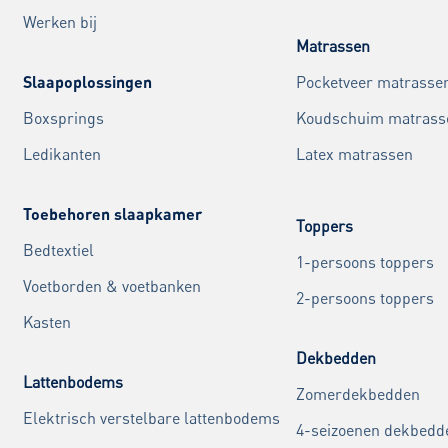
Werken bij
Matrassen
Slaapoplossingen
Pocketveer matrasse
Boxsprings
Koudschuim matrass
Ledikanten
Latex matrassen
Toebehoren slaapkamer
Toppers
Bedtextiel
1-persoons toppers
Voetborden & voetbanken
2-persoons toppers
Kasten
Dekbedden
Lattenbodems
Zomerdekbedden
Elektrisch verstelbare lattenbodems
4-seizoenen dekbedd