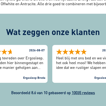
 Offwhite en Antracite. Alle drie goed te combineren met bijvoor
Wat zeggen onze klanten
2026-08-07
20
rg tevreden over Ergosleep.
Heel blij met ons bed en we v
eden hier binnengestapt en
het ook heel mooi! We hebben
ne manier geholpen aan
idee dat we rustiger slapen e
bed. Na 2 jaar hier ook
minder draaien. We zijn heel
nieuwe slaaptest gedaan.
vriendelijk ontvangen en alles
Ergosleep Breda
Ergoslee
hadden we een uitnodiging
verliep gewoon helemaal goed
ia mail. Erg fijn. Kortom
winkel.
rg tevreden en raden deze
Beoordeeld 8.6 van 10 gebaseerd op
10035 reviews
eerste aan.