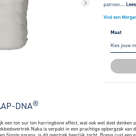
patroon....
Lee
Vind een Morgana
Maat
®
AAP-DNA
k een ton sur ton harringbone effect, wat ook wel doet denken aa
ekbedovertrek Naka is verpakt in een prachtige opbergzak van dez
n fijnste garens, is dit overtrek heerlijk zacht. Breng rust een