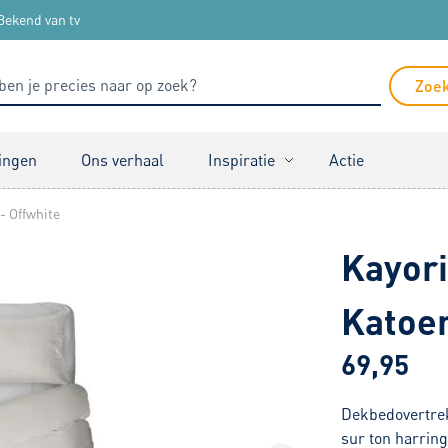
Bekend van tv
Zoe
ingen
Ons verhaal
Inspiratie
Actie
- Offwhite
Kayori
Katoen
69,95
Dekbedovertrek
sur ton harring