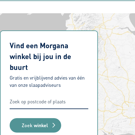
tevreden over alle aspecten, van
aanschaf tot levering maar ook de
geboden service nadien.
Vind een Morgana
winkel bij jou in de
buurt
Gratis en vrijblijvend advies van één
van onze slaapadviseurs
Zoek
winkel