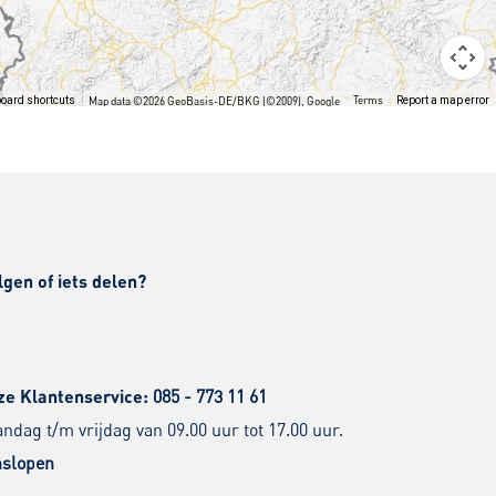
Terms
oard shortcuts
Map data ©2026 GeoBasis-DE/BKG (©2009), Google
Report a map error
lgen of iets delen?
ze Klantenservice:
085 - 773 11 61
dag t/m vrijdag van 09.00 uur tot 17.00 uur.
slopen