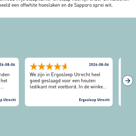
beeld een offwhite hoeslaken en de Sapporo sprei wit.
26-08-06
2026-08-06
inden
We zijn in Ergosleep Utrecht heel
Na de
 het
goed geslaagd voor een houten
voor 
n
ledikant met voetbord. In de winkel
matra
konden we eerst rustig rondlopen
Hierb
en toen wij vragen hadden, heeft een
de wi
p Utrecht
Ergosleep Utrecht
 in de
medewerker ons goed
ons n
geïnformeerd. Installatie verliep
verder netjes en voorspoedig.