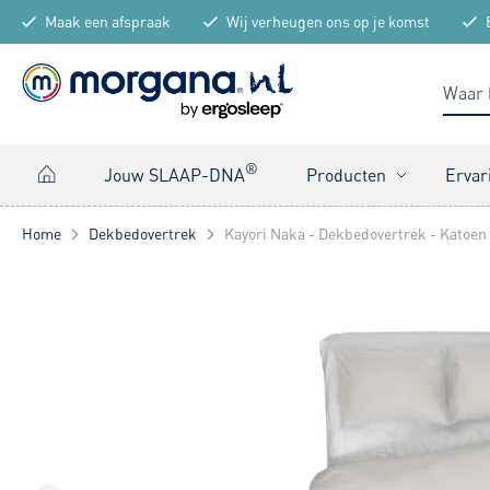
Maak een afspraak
Wij verheugen ons op je komst
®
Jouw SLAAP-DNA
Producten
Ervar
Home
Dekbedovertrek
Kayori Naka - Dekbedovertrek - Katoen 