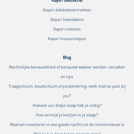
Kayori bedtextiel
Kayori dekbedovertrekken
Kayori hoeslakens
Kayori moltons
Kayori kussenslopen
Blog
Nachtelijke benauwdheid of benauwd wakker worden: oorzaken
en tips
Traagschuim, koudschuim of pocketvering: welk matras past bij
jou?
Hoeveel uur diepe slaap heb je nodig?
Hoe vermijd je kwijlen in je slaap?
Waarom investeren in een goede nachtrust de slimste keuze is
Wat kun je doen tegen slaapstuiten?