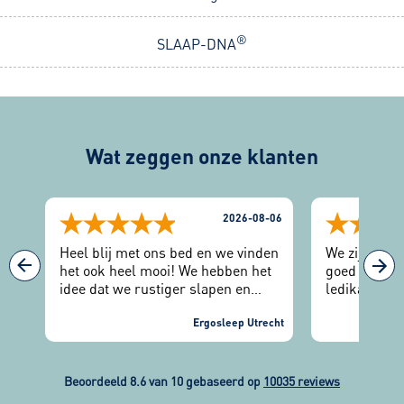
®
SLAAP-DNA
Wat zeggen onze klanten
-07
2026-08-06
Heel blij met ons bed en we vinden
We zijn in E
het ook heel mooi! We hebben het
goed geslaa
idee dat we rustiger slapen en
ledikant met
minder draaien. We zijn heel
winkel kond
reda
vriendelijk ontvangen en alles
Ergosleep Utrecht
rondlopen en
or
verliep gewoon helemaal goed in
hadden, hee
de winkel.
ons goed geï
verliep verd
Beoordeeld 8.6 van 10 gebaseerd op
10035 reviews
voorspoedig