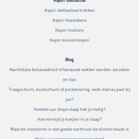
Kayori bedtextiel
Kayori dekbedovertrekken
Kayori hoeslakens
Kayori moltons
Kayori kussenslopen
Blog
Nachtelijke benauwdheid of benauwd wakker worden: oorzaken
en tips
Traagschuim, koudschuim of pocketvering: welk matras past bij
jou?
Hoeveel uur diepe slaap heb je nodig?
Hoe vermijd je kwijlen in je slaap?
Waarom investeren in een goede nachtrust de slimste keuze is
Wat kun je doen tegen slaapstuiten?