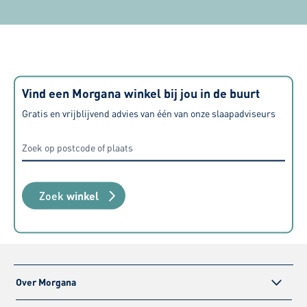
of ik hiermee net weer even de
raden deze z
finishing touch kan bereiken. Zeer
tevreden over alle aspecten, van
aanschaf tot levering maar ook de
geboden service nadien.
Vind een Morgana winkel bij jou in de buurt
Gratis en vrijblijvend advies van één van onze slaapadviseurs
Zoek
winkel
Over Morgana