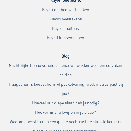
Kayori bedtextiel
Kayori dekbedovertrekken
Kayori hoeslakens
Kayori moltons
Kayori kussenslopen
Blog
Nachtelijke benauwdheid of benauwd wakker worden: oorzaken
en tips
Traagschuim, koudschuim of pocketvering: welk matras past bij
jou?
Hoeveel uur diepe slaap heb je nodig?
Hoe vermijd je kwijlen in je slaap?
Waarom investeren in een goede nachtrust de slimste keuze is
Wat kun je doen tegen slaapstuiten?