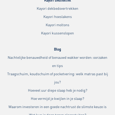
Kayori bedtextiel
Kayori dekbedovertrekken
Kayori hoeslakens
Kayori moltons
Kayori kussenslopen
Blog
Nachtelijke benauwdheid of benauwd wakker worden: oorzaken
en tips
Traagschuim, koudschuim of pocketvering: welk matras past bij
jou?
Hoeveel uur diepe slaap heb je nodig?
Hoe vermijd je kwijlen in je slaap?
Waarom investeren in een goede nachtrust de slimste keuze is
Wat kun je doen tegen slaapstuiten?