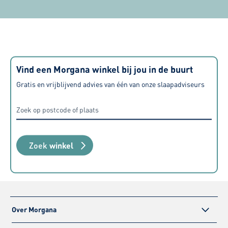
of ik hiermee net weer even de
raden deze z
finishing touch kan bereiken. Zeer
tevreden over alle aspecten, van
aanschaf tot levering maar ook de
geboden service nadien.
Vind een Morgana winkel bij jou in de buurt
Gratis en vrijblijvend advies van één van onze slaapadviseurs
Zoek
winkel
Over Morgana