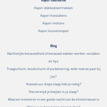
Kayori bedtextiel
Kayori dekbedovertrekken
Kayori hoeslakens
Kayori moltons
Kayori kussenslopen
Blog
Nachtelijke benauwdheid of benauwd wakker worden: oorzaken
en tips
Traagschuim, koudschuim of pocketvering: welk matras past bij
jou?
Hoeveel uur diepe slaap heb je nodig?
Hoe vermijd je kwijlen in je slaap?
Waarom investeren in een goede nachtrust de slimste keuze is
Wat kun je doen tegen slaapstuiten?