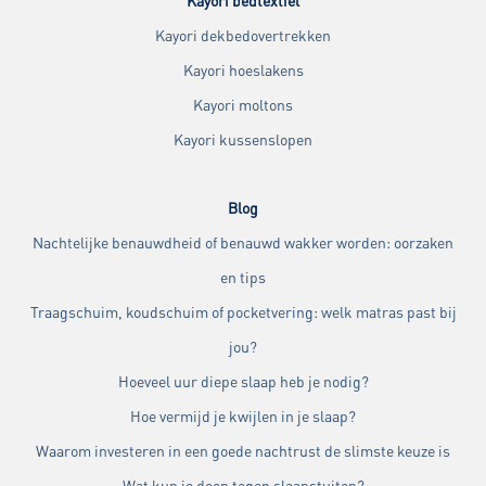
Kayori bedtextiel
Kayori dekbedovertrekken
Kayori hoeslakens
Kayori moltons
Kayori kussenslopen
Blog
Nachtelijke benauwdheid of benauwd wakker worden: oorzaken
en tips
Traagschuim, koudschuim of pocketvering: welk matras past bij
jou?
Hoeveel uur diepe slaap heb je nodig?
Hoe vermijd je kwijlen in je slaap?
Waarom investeren in een goede nachtrust de slimste keuze is
Wat kun je doen tegen slaapstuiten?