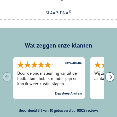
®
SLAAP-DNA
Wat zeggen onze klanten
2026-08-04
Door de ondersteuning vanuit de
Wij zijn zee
bedbodem, heb ik minder pijn en
aankoop.
kan ik weer rustig slapen.
Ergosleep Arnhem
Beoordeeld 8.6 van 10 gebaseerd op
10029 reviews