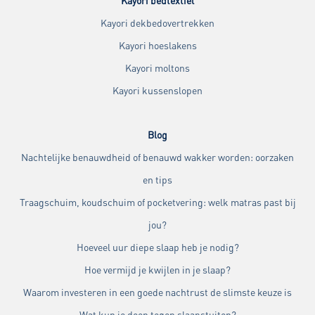
Kayori bedtextiel
Kayori dekbedovertrekken
Kayori hoeslakens
Kayori moltons
Kayori kussenslopen
Blog
Nachtelijke benauwdheid of benauwd wakker worden: oorzaken
en tips
Traagschuim, koudschuim of pocketvering: welk matras past bij
jou?
Hoeveel uur diepe slaap heb je nodig?
Hoe vermijd je kwijlen in je slaap?
Waarom investeren in een goede nachtrust de slimste keuze is
Wat kun je doen tegen slaapstuiten?