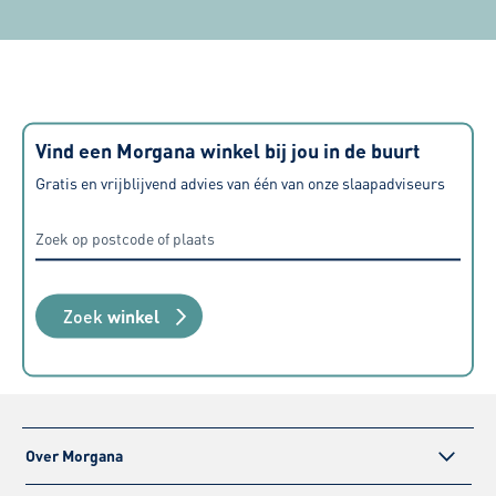
of ik hiermee net weer even de
raden deze z
finishing touch kan bereiken. Zeer
tevreden over alle aspecten, van
aanschaf tot levering maar ook de
geboden service nadien.
Vind een Morgana winkel bij jou in de buurt
Gratis en vrijblijvend advies van één van onze slaapadviseurs
Zoek
winkel
Over Morgana