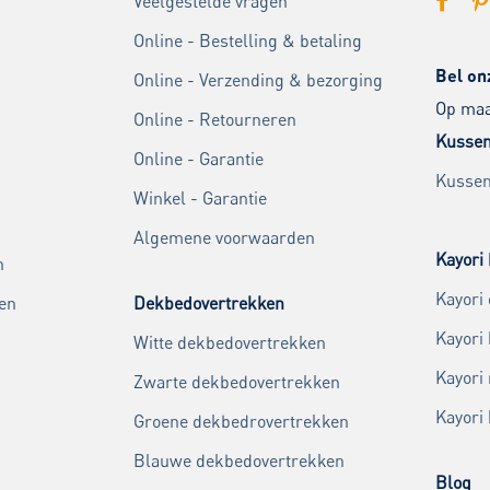
Veelgestelde vragen
Online - Bestelling & betaling
Bel on
Online - Verzending & bezorging
Op maan
Online - Retourneren
Kussen
Online - Garantie
Kussen
Winkel - Garantie
Algemene voorwaarden
Kayori 
n
Kayori
en
Dekbedovertrekken
Kayori
Witte dekbedovertrekken
Kayori
Zwarte dekbedovertrekken
Kayori
Groene dekbedrovertrekken
Blauwe dekbedovertrekken
Blog