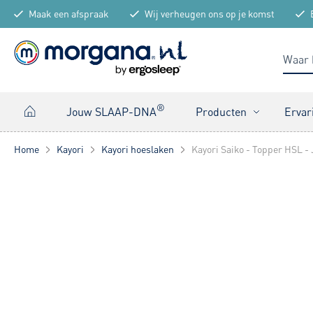
Maak een afspraak
Wij verheugen ons op je komst
®
Jouw SLAAP-DNA
Producten
Ervar
Home
Kayori
Kayori hoeslaken
Kayori Saiko - Topper HSL -