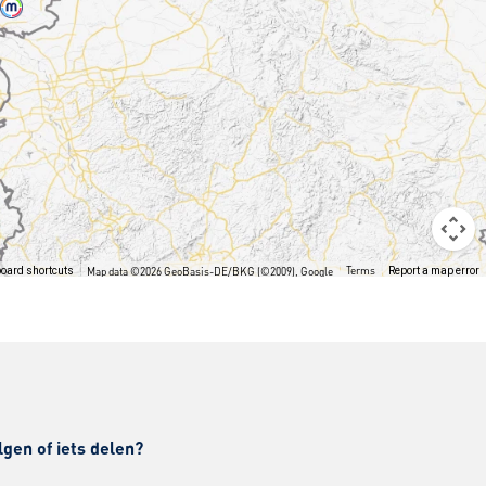
Terms
oard shortcuts
Map data ©2026 GeoBasis-DE/BKG (©2009), Google
Report a map error
lgen of iets delen?