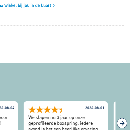
 winkel bij jou in de buurt
26-08-04
2026-08-01
 voor
We slapen nu 3 jaar op onze
Super
!
geprofileerde boxspring, iedere
avond is het een heerlijke ervaring