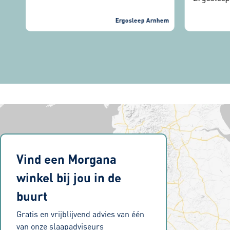
binnenkom
Eerst de s
nhem
Ergosleep Arnhem
verschille
werd goed
mee gedac
geleverd 
heerlijk s
Vind een Morgana
winkel bij jou in de
buurt
Gratis en vrijblijvend advies van één
van onze slaapadviseurs