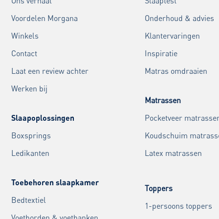
Ons verhaal
Slaaptest
Voordelen Morgana
Onderhoud & advies
Winkels
Klantervaringen
Contact
Inspiratie
Laat een review achter
Matras omdraaien
Werken bij
Matrassen
Slaapoplossingen
Pocketveer matrasse
Boxsprings
Koudschuim matrass
Ledikanten
Latex matrassen
Toebehoren slaapkamer
Toppers
Bedtextiel
1-persoons toppers
Voetborden & voetbanken