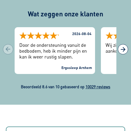
Wat zeggen onze klanten
2026-08-04
Door de ondersteuning vanuit de
Wij zijn zee
bedbodem, heb ik minder pijn en
aankoop.
kan ik weer rustig slapen.
Ergosleep Arnhem
Beoordeeld 8.6 van 10 gebaseerd op
10029 reviews