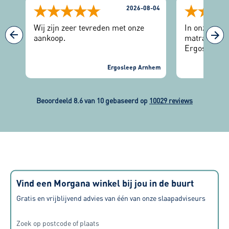
-04
2026-08-04
Wij zijn zeer tevreden met onze
In onze zoek
n
aankoop.
matras, kwam
Ergosleep. H
binnenkomst
nhem
Ergosleep Arnhem
ontvangen. E
gedaan en d
matrassen g
naar ons ge
Beoordeeld 8.6 van 10 gebaseerd op
10029 reviews
gedacht. Mat
geleverd en
heerlijk sla
Vind een Morgana winkel bij jou in de buurt
Gratis en vrijblijvend advies van één van onze slaapadviseurs