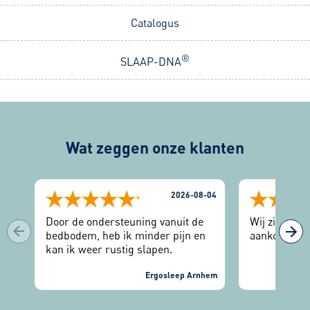
Catalogus
®
SLAAP-DNA
Wat zeggen onze klanten
2026-08-04
Door de ondersteuning vanuit de
Wij zijn zee
bedbodem, heb ik minder pijn en
aankoop.
kan ik weer rustig slapen.
Ergosleep Arnhem