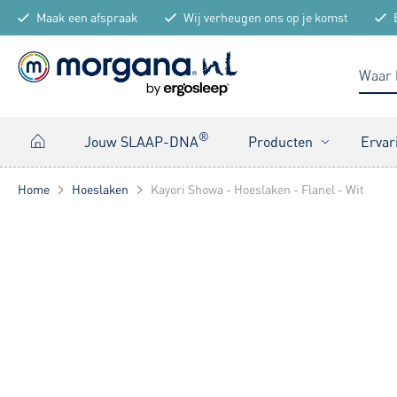
Maak een afspraak
Wij verheugen ons op je komst
®
Jouw SLAAP-DNA
Producten
Ervar
Home
Hoeslaken
Kayori Showa - Hoeslaken - Flanel - Wit