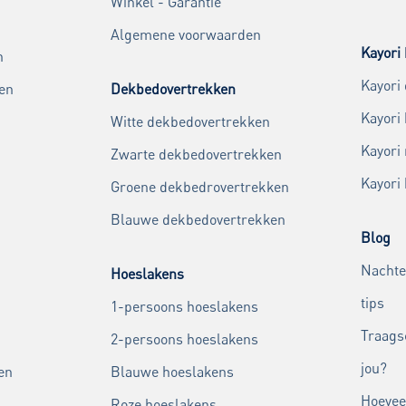
Winkel - Garantie
Algemene voorwaarden
Kayori 
n
Kayori
en
Dekbedovertrekken
Kayori
Witte dekbedovertrekken
Kayori
Zwarte dekbedovertrekken
Kayori
Groene dekbedrovertrekken
Blauwe dekbedovertrekken
Blog
Nachte
Hoeslakens
tips
1-persoons hoeslakens
Traags
2-persoons hoeslakens
jou?
en
Blauwe hoeslakens
Hoevee
Roze hoeslakens