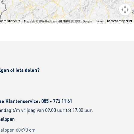
Terms
oard shortcuts
Map data ©2026 GeoBasis-DE/BKG (©2009), Google
Report a map error
lgen of iets delen?
ze Klantenservice:
085 - 773 11 61
dag t/m vrijdag van 09.00 uur tot 17.00 uur.
slopen
slopen 60x70 cm