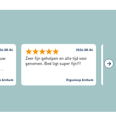
26-08-04
2026-08-04
euw
Zeer fijn geholpen en alle tijd voor
We sl
genomen. Bed ligt super fijn!!!
gepro
j
avond
angen.
om mi
de
het g
p Arnhem
Ergosleep Arnhem
t. Er
lig h
d en
keurig
er