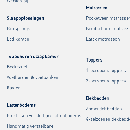
Werken bij
Matrassen
Slaapoplossingen
Pocketveer matrasse
Boxsprings
Koudschuim matrass
Ledikanten
Latex matrassen
Toebehoren slaapkamer
Toppers
Bedtextiel
1-persoons toppers
Voetborden & voetbanken
2-persoons toppers
Kasten
Dekbedden
Lattenbodems
Zomerdekbedden
Elektrisch verstelbare lattenbodems
4-seizoenen dekbedd
Handmatig verstelbare