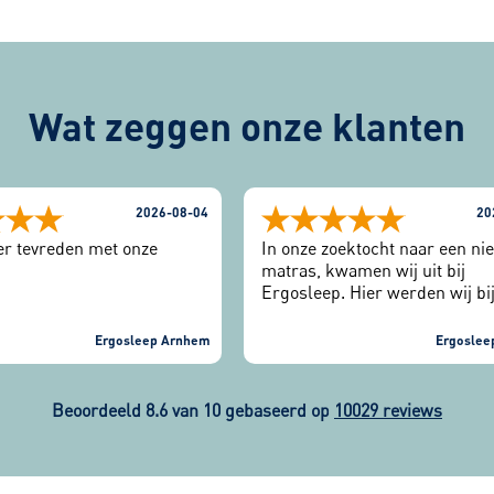
Wat zeggen onze klanten
2026-08-04
20
eer tevreden met onze
In onze zoektocht naar een ni
matras, kwamen wij uit bij
Ergosleep. Hier werden wij bi
binnenkomst vriendelijk ontv
Eerst de slaaptest gedaan en 
Ergosleep Arnhem
Ergoslee
verschillende matrassen getes
werd goed naar ons geluister
mee gedacht. Matrassen zijn 
Beoordeeld 8.6 van 10 gebaseerd op
10029 reviews
geleverd en wij kunnen nu we
heerlijk slapen.