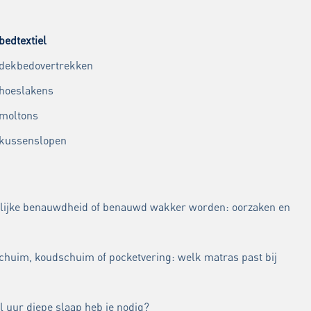
bedtextiel
 dekbedovertrekken
 hoeslakens
 moltons
 kussenslopen
lijke benauwdheid of benauwd wakker worden: oorzaken en
chuim, koudschuim of pocketvering: welk matras past bij
l uur diepe slaap heb je nodig?