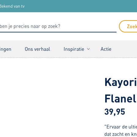
Bekend van tv
Zoe
ingen
Ons verhaal
Inspiratie
Actie
Kayori
Flanel
39,95
"Ervaar de ult
dat zacht en kn