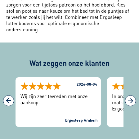
zorgen voor een tijdloos patroon op het hoofdbord. Kies
stof en pootjes naar keuze om het bed tot in de puntjes af
te werken zoals jij het wilt. Combineer met Ergosleep
lattenbodems voor optimale ergonomische
ondersteuning.
Wat zeggen onze klanten
-04
2026-08-04
Wij zijn zeer tevreden met onze
In onze zoek
n
aankoop.
matras, kwam
Ergosleep. H
binnenkomst
nhem
Ergosleep Arnhem
ontvangen. E
gedaan en d
matrassen g