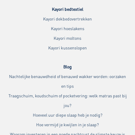
Kayori bedtextiel
Kayori dekbedovertrekken
Kayori hoeslakens
Kayori moltons
Kayori kussenslopen
Blog
Nachtelijke benauwdheid of benauwd wakker worden: oorzaken
en tips
Traagschuim, koudschuim of pocketvering: welk matras past bij
jou?
Hoeveel uur diepe slaap heb je nodig?
Hoe vermijd je kwijlen in je slaap?
Waarom investeren in een goede nachtrust de slimste keuze is