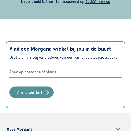
naar ons ge
Beoordeeld 8.6 van 10 gebaseerd op
10029 reviews
gedacht. Mat
geleverd en
heerlijk sla
Vind een Morgana winkel bij jou in de buurt
Gratis en vrijblijvend advies van één van onze slaapadviseurs
Zoek
winkel
Over Morgana