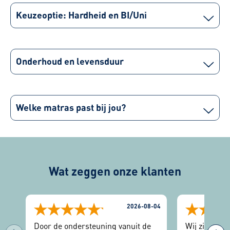
Keuzeoptie: Hardheid en BI/Uni
Onderhoud en levensduur
Welke matras past bij jou?
Wat zeggen onze klanten
2026-08-04
Door de ondersteuning vanuit de
Wij zijn zee