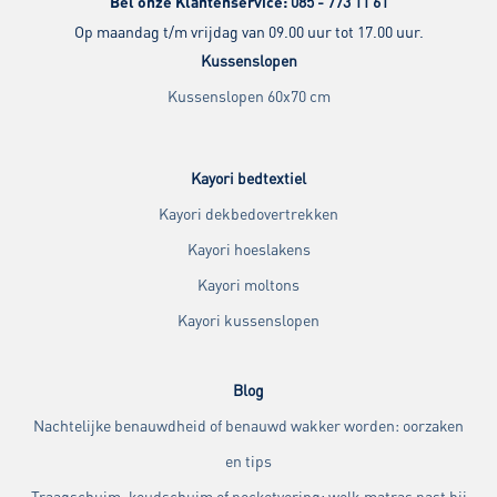
Bel onze Klantenservice:
085 - 773 11 61
Op maandag t/m vrijdag van 09.00 uur tot 17.00 uur.
Kussenslopen
Kussenslopen 60x70 cm
Kayori bedtextiel
Kayori dekbedovertrekken
Kayori hoeslakens
Kayori moltons
Kayori kussenslopen
Blog
Nachtelijke benauwdheid of benauwd wakker worden: oorzaken
en tips
Traagschuim, koudschuim of pocketvering: welk matras past bij