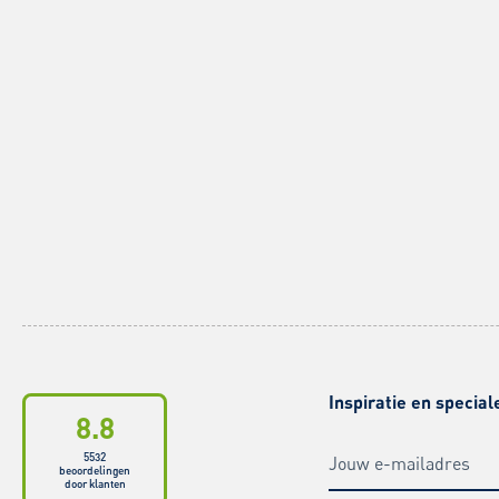
Inspiratie en special
8.8
5532
beoordelingen
door klanten