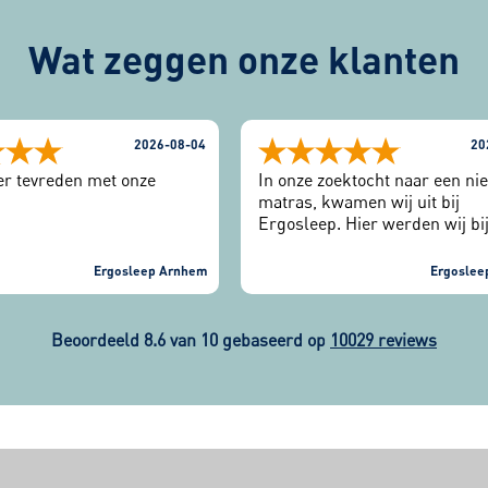
Wat zeggen onze klanten
2026-08-04
20
eer tevreden met onze
In onze zoektocht naar een ni
matras, kwamen wij uit bij
Ergosleep. Hier werden wij bi
binnenkomst vriendelijk ontv
Eerst de slaaptest gedaan en 
Ergosleep Arnhem
Ergoslee
verschillende matrassen getes
werd goed naar ons geluister
mee gedacht. Matrassen zijn 
Beoordeeld 8.6 van 10 gebaseerd op
10029 reviews
geleverd en wij kunnen nu we
heerlijk slapen.