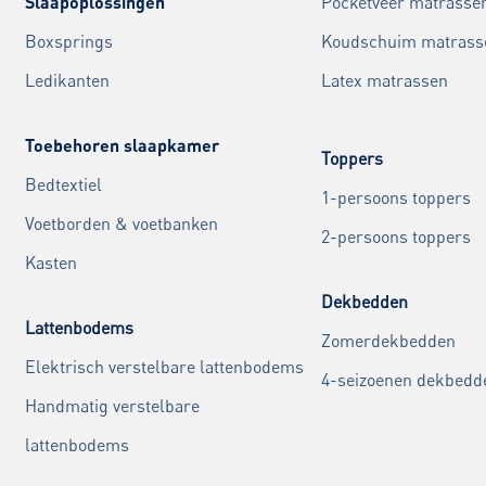
Slaapoplossingen
Pocketveer matrasse
Boxsprings
Koudschuim matrass
Ledikanten
Latex matrassen
Toebehoren slaapkamer
Toppers
Bedtextiel
1-persoons toppers
Voetborden & voetbanken
2-persoons toppers
Kasten
Dekbedden
Lattenbodems
Zomerdekbedden
Elektrisch verstelbare lattenbodems
4-seizoenen dekbedd
Handmatig verstelbare
lattenbodems