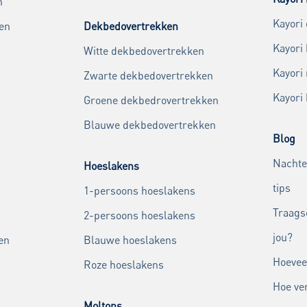
n
Kayori
en
Dekbedovertrekken
Kayori
Witte dekbedovertrekken
Kayori
Zwarte dekbedovertrekken
Kayori
Groene dekbedrovertrekken
Blauwe dekbedovertrekken
Blog
Nachte
Hoeslakens
tips
1-persoons hoeslakens
Traags
2-persoons hoeslakens
jou?
en
Blauwe hoeslakens
Hoevee
Roze hoeslakens
Hoe ver
Moltons