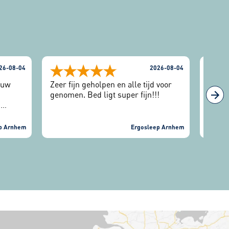
26-08-04
2026-08-04
euw
Zeer fijn geholpen en alle tijd voor
We sl
genomen. Bed ligt super fijn!!!
gepro
j
avond
angen.
om mi
de
het g
p Arnhem
Ergosleep Arnhem
t. Er
lig h
d en
keurig
er