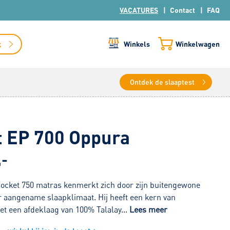
VACATURES
Contact
FAQ
k
Winkels
Winkelwagen
Ontdek de slaaptest
t EP 700 Oppura
,-
ocket 750 matras kenmerkt zich door zijn buitengewone
r aangename slaapklimaat. Hij heeft een kern van
et een afdeklaag van 100% Talalay...
Lees meer