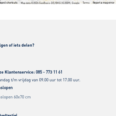
Terms
oard shortcuts
Map data ©2026 GeoBasis-DE/BKG (©2009), Google
Report a map error
lgen of iets delen?
ze Klantenservice:
085 - 773 11 61
dag t/m vrijdag van 09.00 uur tot 17.00 uur.
slopen
slopen 60x70 cm
bedtextiel