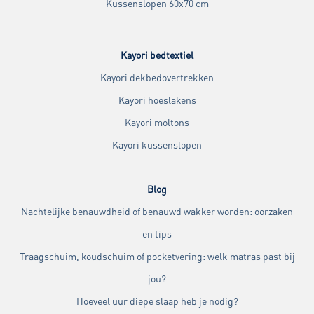
Kussenslopen 60x70 cm
Kayori bedtextiel
Kayori dekbedovertrekken
Kayori hoeslakens
Kayori moltons
Kayori kussenslopen
Blog
Nachtelijke benauwdheid of benauwd wakker worden: oorzaken
en tips
Traagschuim, koudschuim of pocketvering: welk matras past bij
jou?
Hoeveel uur diepe slaap heb je nodig?