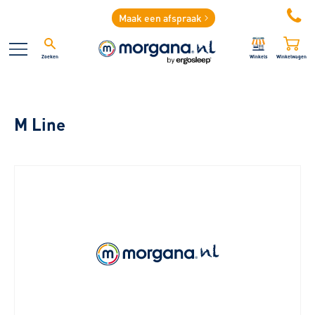
Maak een afspraak
Zoeken
Winkels
Winkelwagen
M Line