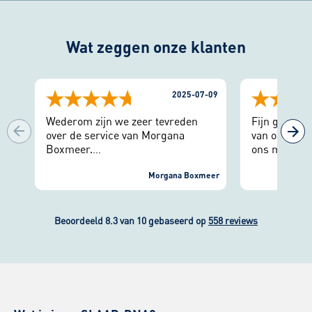
Wat zeggen onze klanten
2025-07-09
Wederom zijn we zeer tevreden
Fijn geholpe
over de service van Morgana
van ons nie
Boxmeer.
ons mee geda
Al een dag na het maken van de
kundig advi
afspraak kwam men langs om het
Morgana Boxmeer
defect aan ons bed te verhelpen.
Net als in 2019 werden we ook nu
snel en vakkundig geholpen. Het
Beoordeeld 8.3 van 10 gebaseerd op
558 reviews
elektrisch verstelbare bed
functioneert weer naar behoren.
Een uitstekende service, zoals we
inmiddels van Morgana gewend
zijn.