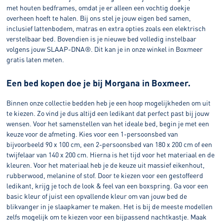
met houten bedframes, omdat je er alleen een vochtig doekje
overheen hoeft te halen. Bij ons stel je jouw eigen bed samen,
inclusief lattenbodem, matras en extra opties zoals een elektrisch
verstelbaar bed. Bovendien is je nieuwe bed volledig instelbaar
volgens jouw SLAAP-DNA®. Dit kan je in onze winkel in Boxmeer
gratis laten meten.
Een bed kopen doe je bij Morgana in Boxmeer.
Binnen onze collectie bedden heb je een hoop mogelijkheden om uit
te kiezen. Zo vind je dus altijd een ledikant dat perfect past bij jouw
wensen. Voor het samenstellen van het ideale bed, begin je met een
keuze voor de afmeting. Kies voor een 1-persoonsbed van
bijvoorbeeld 90 x 100 cm, een 2-persoonsbed van 180 x 200 cm of een
twijfelaar van 140 x 200 cm. Hierna is het tijd voor het materiaal en de
kleuren. Voor het materiaal heb je de keuze uit massief eikenhout,
rubberwood, melanine of stof. Door te kiezen voor een gestoffeerd
ledikant, krijg je toch de look & feel van een boxspring. Ga voor een
basic kleur of juist een opvallende kleur om van jouw bed de
blikvanger in je slaapkamer te maken. Het is bij de meeste modellen
zelfs mogelijk om te kiezen voor een bijpassend nachtkastje. Maak