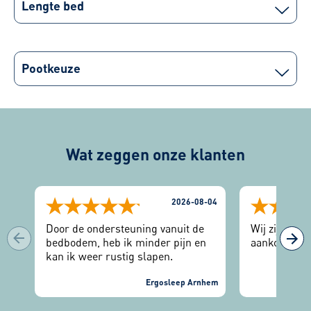
Lengte bed
Pootkeuze
Wat zeggen onze klanten
2026-08-04
Door de ondersteuning vanuit de
Wij zijn zee
bedbodem, heb ik minder pijn en
aankoop.
kan ik weer rustig slapen.
Ergosleep Arnhem