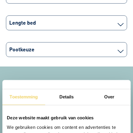
Lengte bed
Pootkeuze
Wat zeggen onze klanten
Toestemming
Details
Over
-07
2026-08-07
Wij hebben in augustus 2025 in Breda een
Wi
Deze website maakt gebruik van cookies
bed gekocht, hiervoor 15 jaar slecht gelegen.
g
We gebruiken cookies om content en advertenties te
Het uitzoeken dmv de slaaptest geeft veel
m