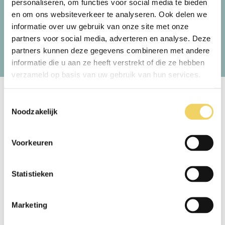
personaliseren, om functies voor social media te bieden
keuzemogelijkheden. Na een paar maanden
j
en om ons websiteverkeer te analyseren. Ook delen we
acht
hebben wij 1 matrasomruiling gehad en nu
Ergosleep Breda
g
zeer tevreden. Na bijna 1 jaar doe ik nu een
ge
informatie over uw gebruik van onze site met onze
nieuwe slaaptest en ga kijken of ik hiermee
e
partners voor social media, adverteren en analyse. Deze
net weer even de finishing touch kan
a
Beoordeeld 8.6 van 10 gebaseerd op
10041 reviews
partners kunnen deze gegevens combineren met andere
bereiken. Zeer tevreden over alle aspecten,
informatie die u aan ze heeft verstrekt of die ze hebben
van aanschaf tot levering maar ook de
verzameld op basis van uw gebruik van hun services.
geboden service nadien.
Toestemmingsselectie
Noodzakelijk
Vind een Morgana winkel bij jou in de buurt
Gratis en vrijblijvend advies van één van onze slaapadviseurs
Voorkeuren
Statistieken
Zoek
winkel
Marketing