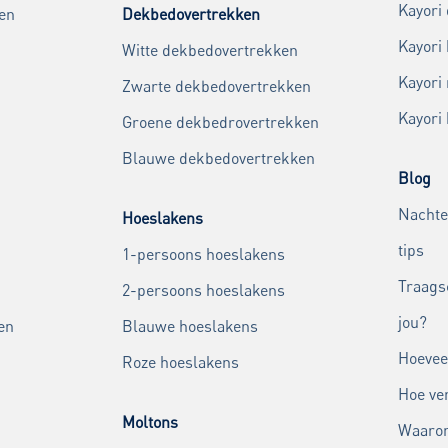
Kayori
en
Dekbedovertrekken
Kayori
Witte dekbedovertrekken
Kayori
Zwarte dekbedovertrekken
Kayori
Groene dekbedrovertrekken
Blauwe dekbedovertrekken
Blog
Nachte
Hoeslakens
tips
1-persoons hoeslakens
Traags
2-persoons hoeslakens
jou?
en
Blauwe hoeslakens
Hoevee
Roze hoeslakens
Hoe ver
Moltons
Waarom