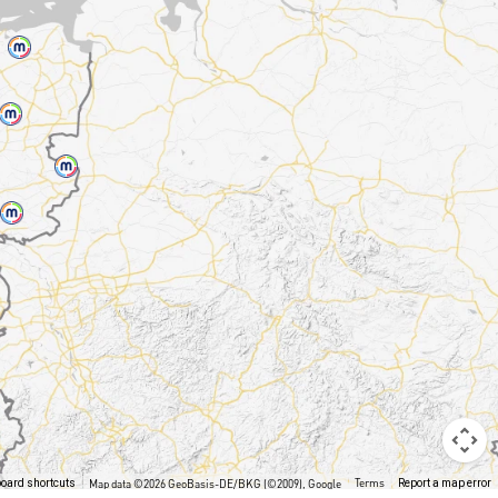
Terms
oard shortcuts
Map data ©2026 GeoBasis-DE/BKG (©2009), Google
Report a map error