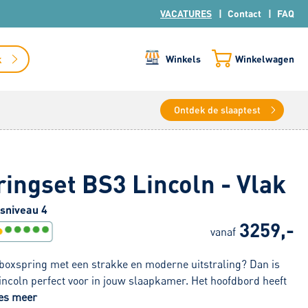
VACATURES
Contact
FAQ
k
Winkels
Winkelwagen
Ontdek de slaaptest
ingset BS3 Lincoln - Vlak
sniveau 4
3259,-
vanaf
n boxspring met een strakke en moderne uitstraling? Dan is
incoln perfect voor in jouw slaapkamer. Het hoofdbord heeft
es meer