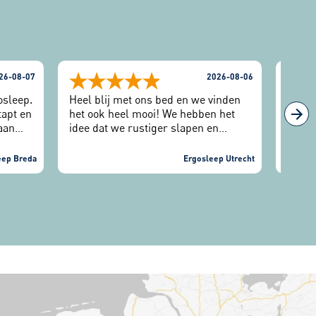
26-08-07
2026-08-06
osleep.
Heel blij met ons bed en we vinden
We zi
tapt en
het ook heel mooi! We hebben het
goed 
aan
idee dat we rustiger slapen en
ledik
 ook
minder draaien. We zijn heel
konde
daan.
vriendelijk ontvangen en alles
en to
eep Breda
Ergosleep Utrecht
diging
verliep gewoon helemaal goed in de
mede
ortom
winkel.
geïnf
 deze
verde