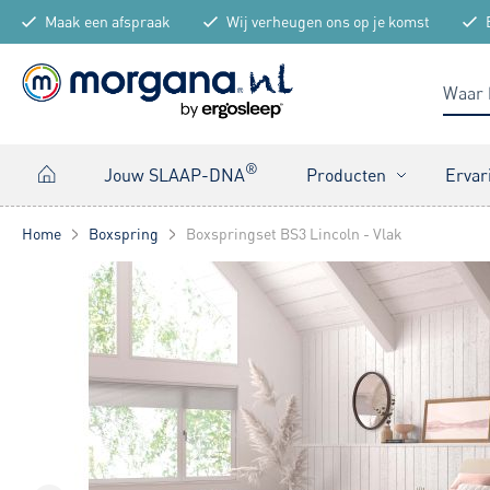
Maak een afspraak
Wij verheugen ons op je komst
®
Jouw SLAAP-DNA
Producten
Ervar
Home
Boxspring
Boxspringset BS3 Lincoln - Vlak