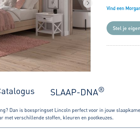
Vind een Morgana
Stel je eige
®
atalogus
SLAAP-DNA
ing? Dan is boxspringset Lincoln perfect voor in jouw slaapkame
ar met verschillende stoffen, kleuren en pootkeuzes.