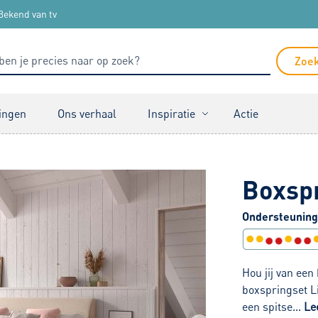
Bekend van tv
Zoe
ingen
Ons verhaal
Inspiratie
Actie
Boxspr
Ondersteuning
Hou jij van ee
boxspringset L
een spitse...
Le