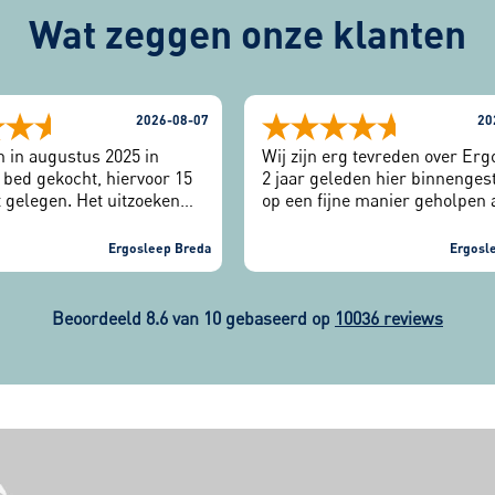
Wat zeggen onze klanten
2026-08-07
20
 in augustus 2025 in
Wij zijn erg tevreden over Erg
bed gekocht, hiervoor 15
2 jaar geleden hier binnenges
t gelegen. Het uitzoeken
op een fijne manier geholpen 
aptest geeft veel
een nieuw bed. Na 2 jaar hier
lijkheden. Na een paar
weer een nieuwe slaaptest ge
Ergosleep Breda
Ergosl
ebben wij 1
Hiervoor hadden we een uitno
uiling gehad en nu zeer
gekregen via mail. Erg fijn. K
Na bijna 1 jaar doe ik nu
wij zijn erg tevreden en raden
Beoordeeld 8.6 van 10 gebaseerd op
10036 reviews
 slaaptest en ga kijken of
zaak ten zeerste aan.
e net weer even de
touch kan bereiken. Zeer
ver alle aspecten, van
ot levering maar ook de
ervice nadien.