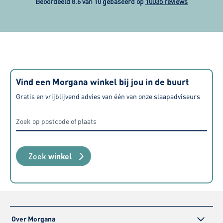
tevreden. Na bijna 1 jaar doe ik nu
gekregen via
Beoordeeld 8.6 van 10 gebaseerd op
10035 reviews
een nieuwe slaaptest en ga kijken
Kortom wij z
of ik hiermee net weer even de
raden deze z
finishing touch kan bereiken. Zeer
tevreden over alle aspecten, van
aanschaf tot levering maar ook de
geboden service nadien.
Vind een Morgana winkel bij jou in de buurt
Gratis en vrijblijvend advies van één van onze slaapadviseurs
Zoek
winkel
Over Morgana