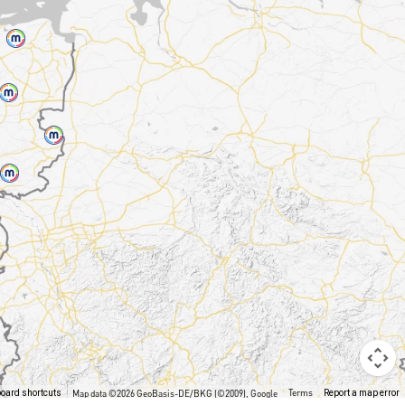
Terms
oard shortcuts
Map data ©2026 GeoBasis-DE/BKG (©2009), Google
Report a map error