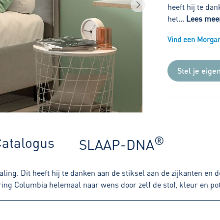
heeft hij te da
het...
Lees mee
Vind een Morgana
Stel je eige
®
atalogus
SLAAP-DNA
ing. Dit heeft hij te danken aan de stiksel aan de zijkanten en
g Columbia helemaal naar wens door zelf de stof, kleur en pot