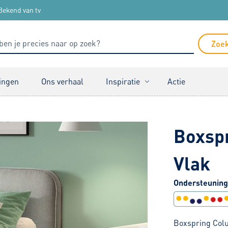
Bekend van tv
Zoe
ingen
Ons verhaal
Inspiratie
Actie
Boxspr
Vlak
Ondersteuning
Boxspring Colu