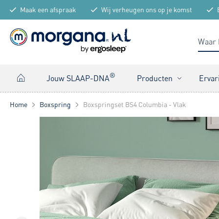
Maak een afspraak
Wij verheugen ons op je komst
®
Jouw SLAAP-DNA
Producten
Ervar
Home
Boxspring
Boxspringset BS4 Columbia - Vlak