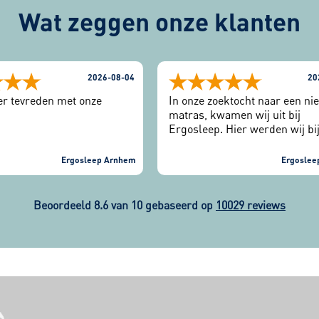
Wat zeggen onze klanten
2026-08-04
20
eer tevreden met onze
In onze zoektocht naar een ni
matras, kwamen wij uit bij
Ergosleep. Hier werden wij bi
binnenkomst vriendelijk ontv
Eerst de slaaptest gedaan en 
Ergosleep Arnhem
Ergoslee
verschillende matrassen getes
werd goed naar ons geluister
mee gedacht. Matrassen zijn 
Beoordeeld 8.6 van 10 gebaseerd op
10029 reviews
geleverd en wij kunnen nu we
heerlijk slapen.