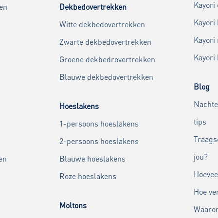
Kayori
en
Dekbedovertrekken
Kayori
Witte dekbedovertrekken
Kayori
Zwarte dekbedovertrekken
Kayori
Groene dekbedrovertrekken
Blauwe dekbedovertrekken
Blog
Nachte
Hoeslakens
tips
1-persoons hoeslakens
Traags
2-persoons hoeslakens
jou?
en
Blauwe hoeslakens
Hoevee
Roze hoeslakens
Hoe ver
Moltons
Waarom