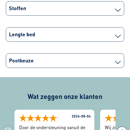
Stoffen
Lengte bed
Pootkeuze
Wat zeggen onze klanten
2026-08-04
Door de ondersteuning vanuit de
Wij zijn zee