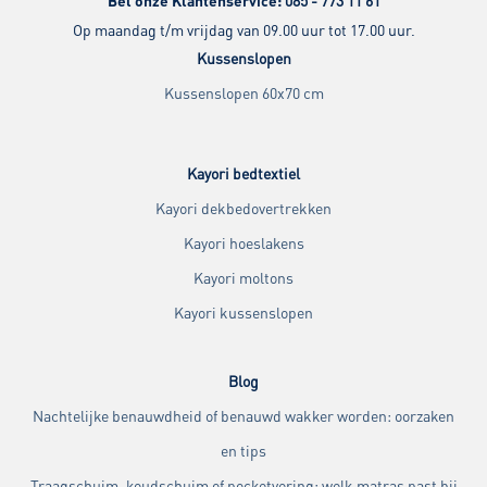
Bel onze Klantenservice:
085 - 773 11 61
Op maandag t/m vrijdag van 09.00 uur tot 17.00 uur.
Kussenslopen
Kussenslopen 60x70 cm
Kayori bedtextiel
Kayori dekbedovertrekken
Kayori hoeslakens
Kayori moltons
Kayori kussenslopen
Blog
Nachtelijke benauwdheid of benauwd wakker worden: oorzaken
en tips
Traagschuim, koudschuim of pocketvering: welk matras past bij