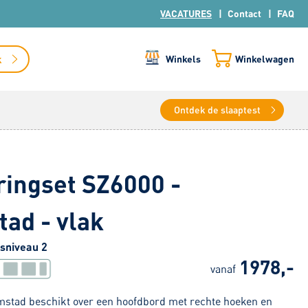
VACATURES
Contact
FAQ
k
Winkels
Winkelwagen
Ontdek de slaaptest
ingset SZ6000 -
ad - vlak
sniveau 2
1978,-
vanaf
stad beschikt over een hoofdbord met rechte hoeken en