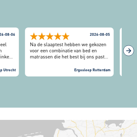
26-08-06
2026-08-05
heel
Na de slaaptest hebben we gekozen
Heel 
n
voor een combinatie van bed en
begel
inkel
matrassen die het best bij ons past.
echt 
open
Hierbij zijn we echt goed geholpen in
Absol
eft een
de winkel en we slapen heerlijk in
van h
p Utrecht
Ergosleep Rotterdam
ons nieuwe bed in ons nieuwe huis.
En de
iep
dat m