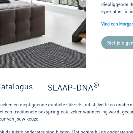
diepliggende du
eye-cather in i
Vind een Morgana
Stel je eige
®
atalogus
SLAAP-DNA
ken en diepliggende dubbele stiksels, dit stijlvolle en modern
t een traditionele boxspringlook, zeker wanneer hij wordt gec
eur van jouw keuze.
ok de juiste ondersteuning bieden. Dat begint bij de ondersteun