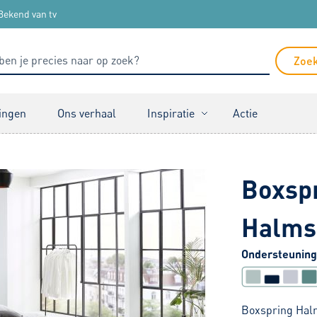
Bekend van tv
Zoe
ingen
Ons verhaal
Inspiratie
Actie
Boxspr
Halmst
Ondersteuning
Boxspring Halm