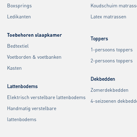
Boxsprings
Koudschuim matrass
Ledikanten
Latex matrassen
Toebehoren slaapkamer
Toppers
Bedtextiel
1-persoons toppers
Voetborden & voetbanken
2-persoons toppers
Kasten
Dekbedden
Lattenbodems
Zomerdekbedden
Elektrisch verstelbare lattenbodems
4-seizoenen dekbedd
Handmatig verstelbare
lattenbodems