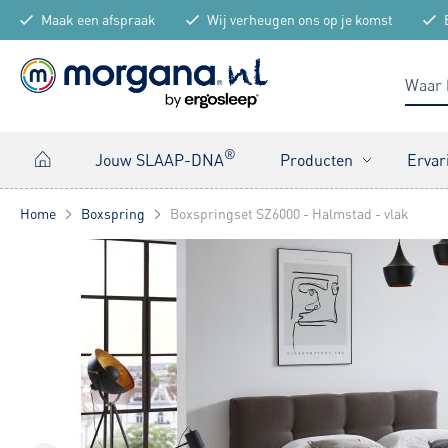
Maak een afspraak
Wij verheugen ons op je komst
®
Jouw SLAAP-DNA
Producten
Ervar
Home
Boxspring
Boxspringset SZ6000 - Halmstad - vlak