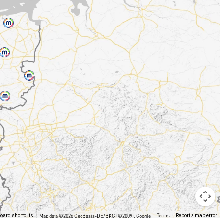
Terms
oard shortcuts
Map data ©2026 GeoBasis-DE/BKG (©2009), Google
Report a map error