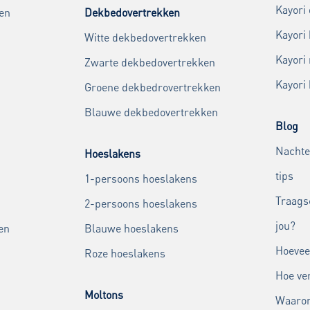
Kayori
en
Dekbedovertrekken
Kayori
Witte dekbedovertrekken
Kayori
Zwarte dekbedovertrekken
Kayori
Groene dekbedrovertrekken
Blauwe dekbedovertrekken
Blog
Nachte
Hoeslakens
tips
1-persoons hoeslakens
Traags
2-persoons hoeslakens
jou?
en
Blauwe hoeslakens
Hoevee
Roze hoeslakens
Hoe ver
Moltons
Waarom