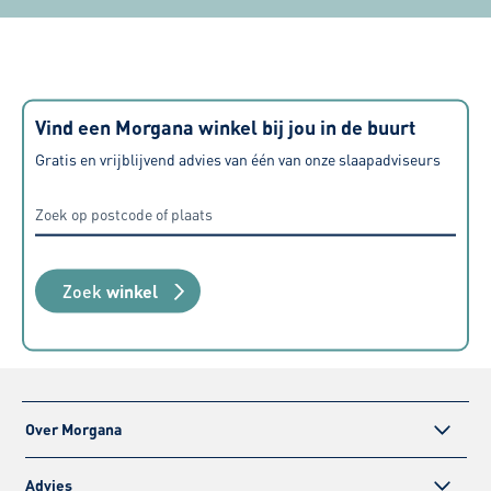
finishing touch kan bereiken. Zeer
tevreden over alle aspecten, van
aanschaf tot levering maar ook de
geboden service nadien.
Vind een Morgana winkel bij jou in de buurt
Gratis en vrijblijvend advies van één van onze slaapadviseurs
Zoek
winkel
Over Morgana
Advies