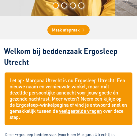
Maak afspraak
Welkom bij beddenzaak Ergosleep
Utrecht
Let op: Morgana Utrecht is nu Ergosleep Utrecht! Een
nieuwe naam en vernieuwde winkel, maar mét
dezelfde persoonlijke aandacht voor jouw goede én
gezonde nachtrust. Meer weten? Neem een kijkje op
de
Ergosleep-winkelpagina
of vind je antwoord snel en
gemakkelijk tussen de
veelgestelde vragen
over deze
stap.
Deze Ergosleep beddenzaak (voorheen Morgana Utrecht) is