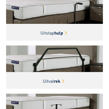
Uitstap
hulp
Uitval
rek