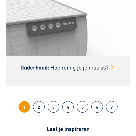
Onderhoud
: Hoe reinig je je matras?
1
2
3
4
5
6
7
Laat je inspireren